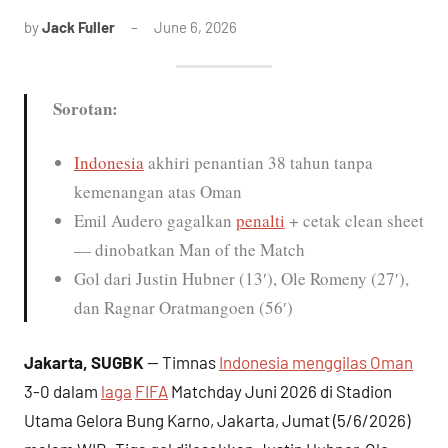
by
Jack Fuller
June 6, 2026
Sorotan:
Indonesia
akhiri penantian 38 tahun tanpa
kemenangan atas Oman
Emil Audero gagalkan
penalti
+ cetak clean sheet
— dinobatkan Man of the Match
Gol dari Justin Hubner (13′), Ole Romeny (27′),
dan Ragnar Oratmangoen (56′)
Jakarta, SUGBK
— Timnas
Indonesia menggilas Oman
3-0 dalam
laga
FIFA
Matchday Juni 2026 di Stadion
Utama Gelora Bung Karno, Jakarta, Jumat (5/6/2026)