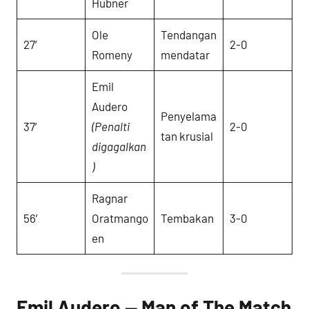
Hubner
Ole
Tendangan
27′
2-0
Romeny
mendatar
Emil
Audero
Penyelama
37′
(Penalti
2-0
tan krusial
digagalkan
)
Ragnar
56′
Oratmango
Tembakan
3-0
en
Emil Audero — Man of The Match