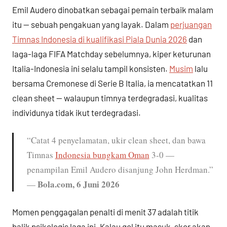
Emil Audero dinobatkan sebagai pemain terbaik malam
itu — sebuah pengakuan yang layak. Dalam
perjuangan
Timnas Indonesia di kualifikasi Piala Dunia 2026
dan
laga-laga FIFA Matchday sebelumnya, kiper keturunan
Italia-Indonesia ini selalu tampil konsisten.
Musim
lalu
bersama Cremonese di Serie B Italia, ia mencatatkan 11
clean sheet — walaupun timnya terdegradasi, kualitas
individunya tidak ikut terdegradasi.
“Catat 4 penyelamatan, ukir clean sheet, dan bawa
Timnas
Indonesia bungkam Oman
3-0 —
penampilan Emil Audero disanjung John Herdman.”
Bola.com, 6 Juni 2026
—
Momen penggagalan penalti di menit 37 adalah titik
balik psikologis laga ini. Kalau gol itu masuk, skor akan