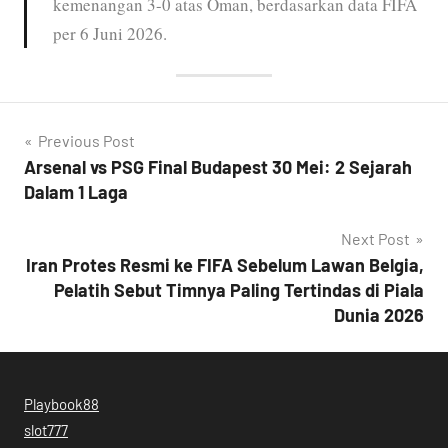
kemenangan 3-0 atas Oman, berdasarkan data FIFA
per 6 Juni 2026.
Post
Previous Post
Arsenal vs PSG Final Budapest 30 Mei: 2 Sejarah
navigation
Dalam 1 Laga
Next Post
Iran Protes Resmi ke FIFA Sebelum Lawan Belgia,
Pelatih Sebut Timnya Paling Tertindas di Piala
Dunia 2026
Playbook88
slot777