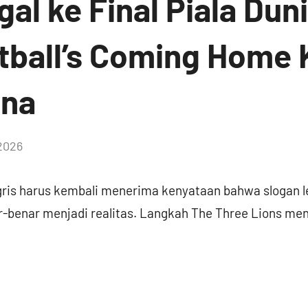
gal ke Final Piala Dun
tball’s Coming Home 
ana
 2026
gris harus kembali menerima kenyataan bahwa slogan le
enar menjadi realitas. Langkah The Three Lions menuj