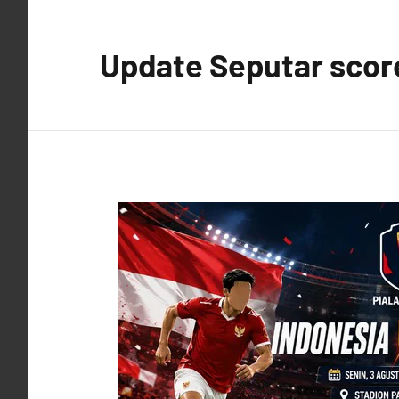
Skip
to
Update Seputar score
content