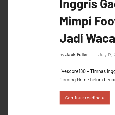
Inggris Ga
Mimpi Foo
Jadi Wac
by
Jack Fuller
July 17,
livescore180 – Timnas Ing
Coming Home belum benar-b
Continue reading