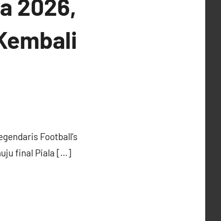
ia 2026,
Kembali
gendaris Football’s
u final Piala […]