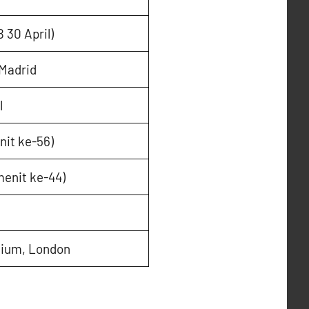
B 30 April)
 Madrid
l
nit ke-56)
menit ke-44)
dium, London