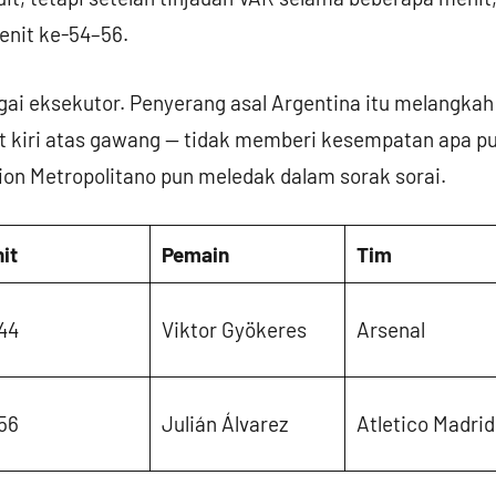
enit ke-54–56.
agai eksekutor. Penyerang asal Argentina itu melangk
t kiri atas gawang — tidak memberi kesempatan apa pu
ion Metropolitano pun meledak dalam sorak sorai.
it
Pemain
Tim
44
Viktor Gyökeres
Arsenal
56
Julián Álvarez
Atletico Madrid