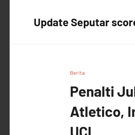
Skip
to
Update Seputar score
content
Berita
Penalti J
Atletico, 
UCL