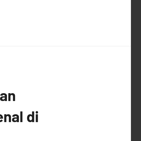
kan
nal di