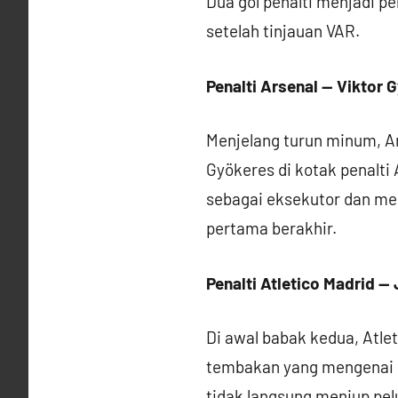
Dua gol penalti menjadi pe
setelah tinjauan VAR.
Penalti Arsenal — Viktor 
Menjelang turun minum, A
Gyökeres di kotak penalti 
sebagai eksekutor dan me
pertama berakhir.
Penalti Atletico Madrid — 
Di awal babak kedua, Atle
tembakan yang mengenai le
tidak langsung meniup pel