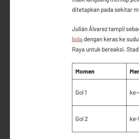
ditetapkan pada sekitar m
Julián Álvarez tampil seb
bola
dengan keras ke sudu
Raya untuk bereaksi. Stad
Momen
Men
Gol 1
ke-
Gol 2
ke-