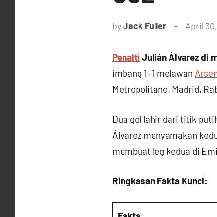
by
Jack Fuller
April 30
Penalti
Julián Álvarez di 
imbang 1–1 melawan
Arsen
Metropolitano, Madrid, Rab
Dua gol lahir dari titik p
Álvarez menyamakan kedudu
membuat leg kedua di Emir
Ringkasan Fakta Kunci:
Fakta