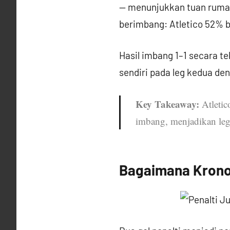
— menunjukkan tuan rumah 
berimbang: Atletico 52% 
Hasil imbang 1–1 secara 
sendiri pada leg kedua d
Key Takeaway:
Atletic
imbang, menjadikan leg 
Bagaimana Kronolo