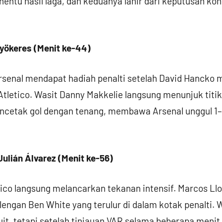
nentu hasil laga, dan keduanya lahir dari keputusan ko
Gyökeres (Menit ke-44)
rsenal mendapat hadiah penalti setelah David Hancko 
Atletico. Wasit Danny Makkelie langsung menunjuk titik
ncetak gol dengan tenang, membawa Arsenal unggul 1
Julián Álvarez (Menit ke-56)
tico langsung melancarkan tekanan intensif. Marcos L
ngan Ben White yang terulur di dalam kotak penalti. 
uit, tetapi setelah tinjauan VAR selama beberapa menit