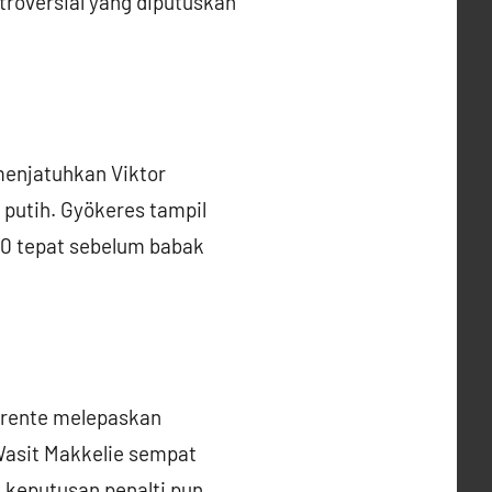
ntroversial yang diputuskan
menjatuhkan Viktor
 putih. Gyökeres tampil
–0 tepat sebelum babak
lorente melepaskan
Wasit Makkelie sempat
, keputusan penalti pun