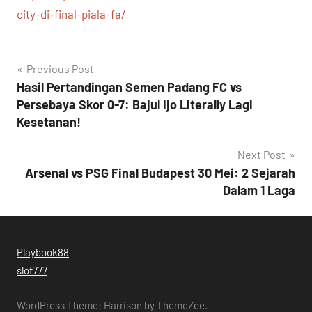
city-di-final-piala-fa/
Post
Previous Post
Hasil Pertandingan Semen Padang FC vs
navigation
Persebaya Skor 0-7: Bajul Ijo Literally Lagi
Kesetanan!
Next Post
Arsenal vs PSG Final Budapest 30 Mei: 2 Sejarah
Dalam 1 Laga
Playbook88
slot777
WordPress Theme: Harrison by ThemeZee.