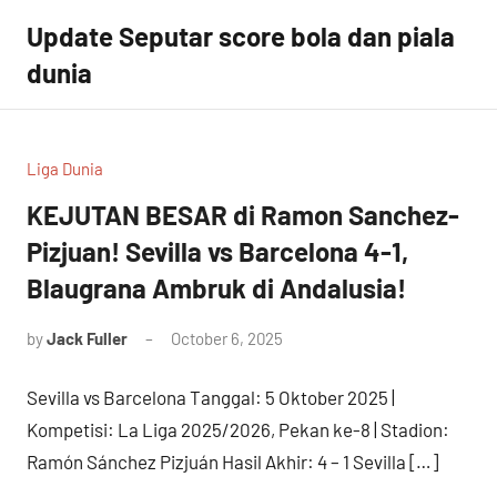
Skip
Update Seputar score bola dan piala
to
dunia
content
Liga Dunia
KEJUTAN BESAR di Ramon Sanchez-
Pizjuan! Sevilla vs Barcelona 4-1,
Blaugrana Ambruk di Andalusia!
by
Jack Fuller
October 6, 2025
Sevilla vs Barcelona Tanggal: 5 Oktober 2025 |
Kompetisi: La Liga 2025/2026, Pekan ke-8 | Stadion:
Ramón Sánchez Pizjuán Hasil Akhir: 4 – 1 Sevilla […]