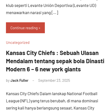
klub seperti Levante Unión Deportiva (Levante UD)
menawarkan narasi yang […]
Continue reading
Uncategorized
Kansas City Chiefs : Sebuah Ulasan
Mendalam tentang sepak bola Dinasti
Modern 6 – 6 new york giants
by
Jack Fuller
September 23, 2025
Kansas City Chiefs Dalam lanskap National Football
League (NFL) yang terus berubah, di mana dominasi
sering kali hanya berlangsung sesaat, Kansas City