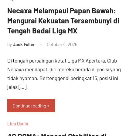
Necaxa Melampaui Papan Bawah:
Mengurai Kekuatan Tersembunyi di
Tengah Badai Liga MX
by
Jack Fuller
October 4, 2025
Di tengah persaingan ketat Liga MX Apertura, Club
Necaxa mendapati diri mereka berada di posisi yang
tidak nyaman. Bertengger di peringkat 15, posisi ini
jelas […]
Continue reading
Liga Dunia