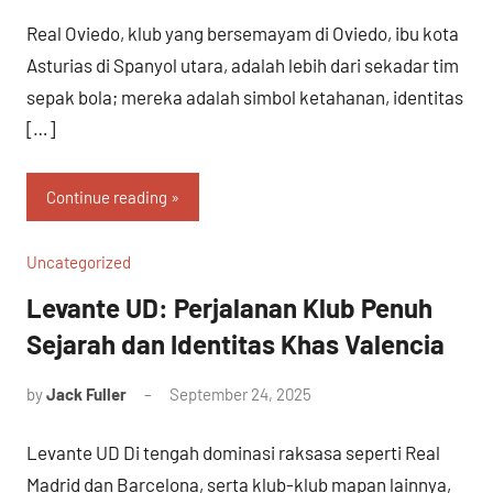
Real Oviedo, klub yang bersemayam di Oviedo, ibu kota
Asturias di Spanyol utara, adalah lebih dari sekadar tim
sepak bola; mereka adalah simbol ketahanan, identitas
[…]
Continue reading
Uncategorized
Levante UD: Perjalanan Klub Penuh
Sejarah dan Identitas Khas Valencia
by
Jack Fuller
September 24, 2025
Levante UD Di tengah dominasi raksasa seperti Real
Madrid dan Barcelona, serta klub-klub mapan lainnya,