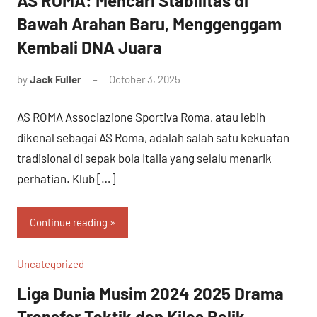
AS ROMA: Mencari Stabilitas di
Bawah Arahan Baru, Menggenggam
Kembali DNA Juara
by
Jack Fuller
October 3, 2025
AS ROMA Associazione Sportiva Roma, atau lebih
dikenal sebagai AS Roma, adalah salah satu kekuatan
tradisional di sepak bola Italia yang selalu menarik
perhatian. Klub […]
Continue reading
Uncategorized
Liga Dunia Musim 2024 2025 Drama
Transfer Taktik dan Kilas Balik